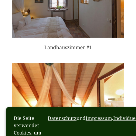
Landhauszimmer #1
Die Seite
Datenschutz
und
Impressum
.
Individue
verwendet
Cookies, um