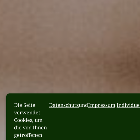
Die Seite
Datenschutz
und
Impressum
.
Individue
verwendet
Cookies, um
die von Ihnen
getroffenen